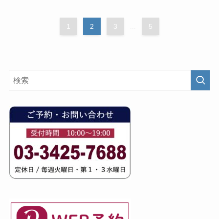
1
2
3
...
5