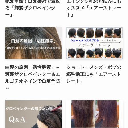
艶髪革命！白髪染めで若返
エイジング毛のお悩みにも
る「輝髪ザクロペインタ
オススメ『エアーストレー
ー」
ト』
白髪の原因「活性酸素」～
ショート・メンズ・ボブの
輝髪ザクロペインター＆エ
縮毛矯正にも「エアースト
ルゴチオネインで白髪予防
レート」
～