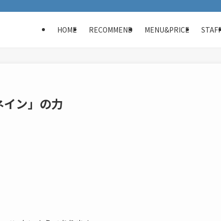
HOME
RECOMMEND
MENU&PRICE
STAF
ネイン」の力
。