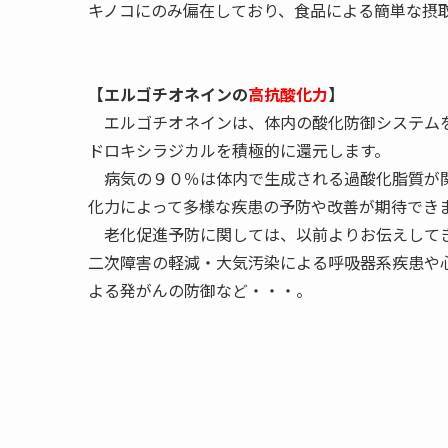
キノコにのみ偏在しており、食品による簡単な摂
【エルゴチオネインの
高抗酸化力
】
エルゴチオネインは、体内の酸化防御システムを
ドロキシラジカルを積極的に還元します。
病気の９０％は体内で生成される過酸化脂質が関
化力によって多様な疾患の予防や改善が期待でき
老化促進予防に関しては、以前よりお伝えしてき
二次障害の軽減・大気汚染による呼吸器系疾患や
よる発がんの防御など・・・。