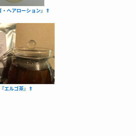
ゴ・ヘアローション』⇑
⇑『エルゴ茶』⇑