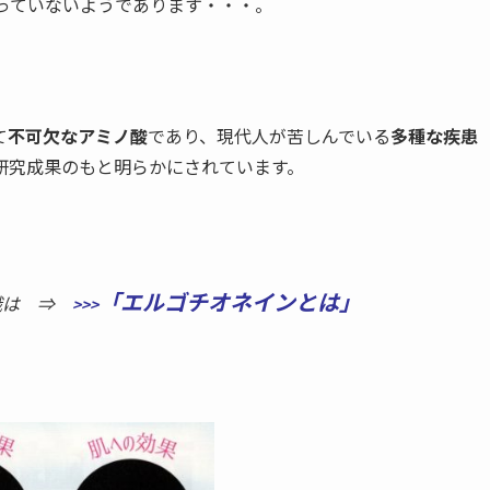
っていないようであります・・・。
て
不可欠なアミノ酸
であり、現代人が苦しんでいる
多種な疾患
研究成果のもと明らかにされています。
「エルゴチオネインとは」
識は ⇒
>>>