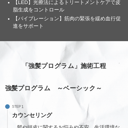
【LED】光療法によるトリートメントケアで皮
脂生成をコントロール
【バイブレーション】筋肉の緊張を緩め血行促
進をサポート
「強髪プログラム」施術工程
強髪プログラム ～ベーシック～
STEP
カウンセリング
髪や頭皮に関するお悩みや不安、生活環境な