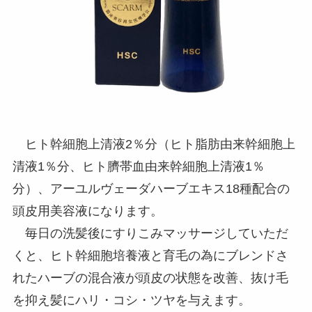
ヒト幹細胞上清液2％分（ヒト脂肪由来幹細胞上
清液1％分、ヒト臍帯血由来幹細胞上清液1％
分）、アーユルヴェーダハーブエキス18種配合の
頭皮用美容液になります。
毎日の洗髪後にすりこみマッサージしていただ
くと、ヒト幹細胞培養液と育毛の為にブレンドさ
れたハーブの混合液が頭皮の状態を改善、抜け毛
を抑え髪にハリ・コシ・ツヤを与えます。