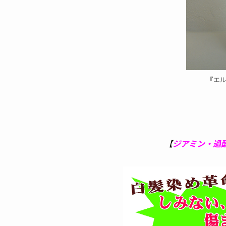
『エ
【
ジアミン・過