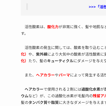
>>>
「活
活性酸素は、
酸化力
が非常に強く、髪や地肌な
す。
活性酸素の発生に関しては、酸素を取り込むこ
化）
や、
紫外線
により大気中の酸素が活性酸素に
化）
たり、髪の
キューティクル
にダメージを与え
また、
ヘアカラー
や
パーマ
によって発生する活
ヘアカラー
で使用される２剤には
過酸化水素
が
ウム
など）が、この過酸化水素が毛髪内の
残留ア
髪の
タンパク質
や
脂質
に大きなダメージを与えま