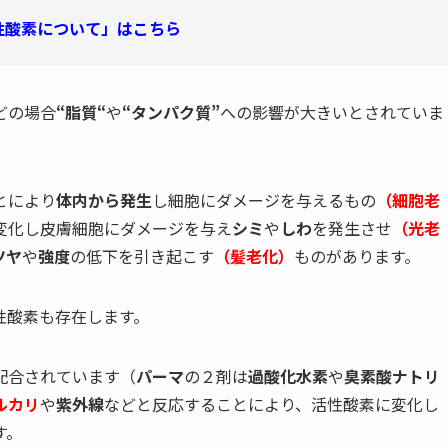
性酸素について」はこちら
どの場合
“脂質“
や
“タンパク質”
への影響が大きいとされていま
とにより
体内から発生
し細胞にダメージを与えるもの
（細胞老
変化し皮膚細胞にダメージを与え
シミ
や
しわ
を発生させ
（光老
ツヤ
や
強度
の低下を引き起こす
（髪老化）
ものがあります。
性酸素も存在します。
配合されています（
パーマ
の２剤は
過酸化水素
や
臭素酸ナトリ
ルカリ
や
紫外線
などと反応することにより、活性酸素に変化し
す。