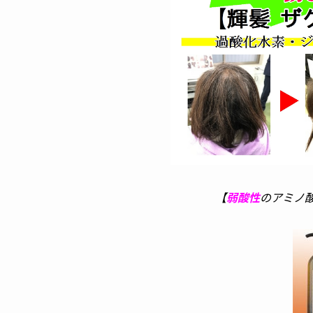
【
弱酸性
のアミノ