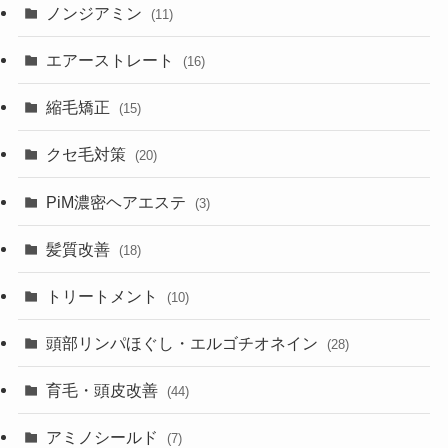
ノンジアミン
(11)
エアーストレート
(16)
縮毛矯正
(15)
クセ毛対策
(20)
PiM濃密ヘアエステ
(3)
髪質改善
(18)
トリートメント
(10)
頭部リンパほぐし・エルゴチオネイン
(28)
育毛・頭皮改善
(44)
アミノシールド
(7)