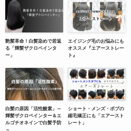
艶髪革命！白髪染めで若返
エイジング毛のお悩みにも
る「輝髪ザクロペインタ
オススメ『エアーストレー
ー」
ト』
白髪の原因「活性酸素」～
ショート・メンズ・ボブの
輝髪ザクロペインター＆エ
縮毛矯正にも「エアースト
ルゴチオネインで白髪予防
レート」
～