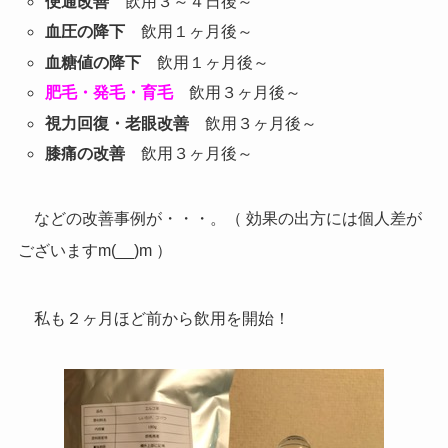
便通改善
飲用３～４日後～
血圧の降下
飲用１ヶ月後～
血糖値の降下
飲用１ヶ月後～
肥毛・発毛・育毛
飲用３ヶ月後～
視力回復・老眼改善
飲用３ヶ月後～
膝痛の改善
飲用３ヶ月後～
などの改善事例が・・・。（ 効果の出方には個人差が
ございますm(__)m ）
私も２ヶ月ほど前から飲用を開始！