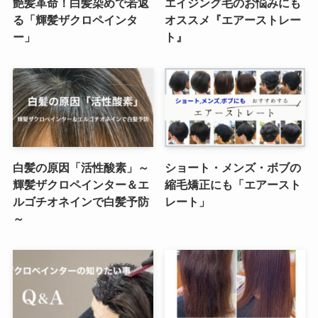
艶髪革命！白髪染めで若返
エイジング毛のお悩みにも
る「輝髪ザクロペインタ
オススメ『エアーストレー
ー」
ト』
白髪の原因「活性酸素」～
ショート・メンズ・ボブの
輝髪ザクロペインター＆エ
縮毛矯正にも「エアースト
ルゴチオネインで白髪予防
レート」
～