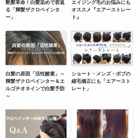
艶髪革命！白髪染めで若返
エイジング毛のお悩みにも
る「輝髪ザクロペインタ
オススメ『エアーストレー
ー」
ト』
白髪の原因「活性酸素」～
ショート・メンズ・ボブの
輝髪ザクロペインター＆エ
縮毛矯正にも「エアースト
ルゴチオネインで白髪予防
レート」
～