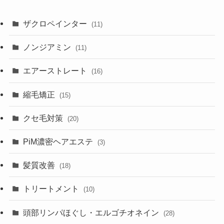
ザクロペインター
(11)
ノンジアミン
(11)
エアーストレート
(16)
縮毛矯正
(15)
クセ毛対策
(20)
PiM濃密ヘアエステ
(3)
髪質改善
(18)
トリートメント
(10)
頭部リンパほぐし・エルゴチオネイン
(28)